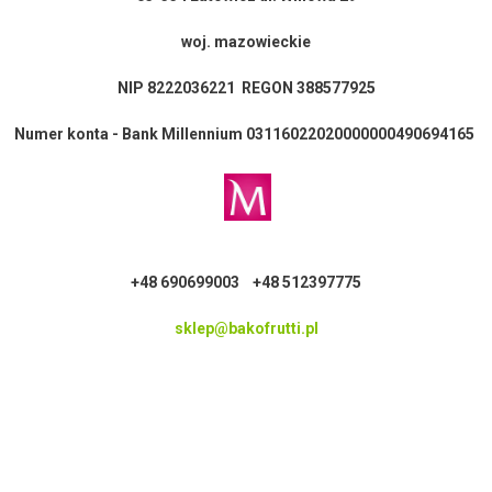
woj. mazowieckie
NIP 8222036221 REGON 388577925
Numer konta - Bank Millennium 03116022020000000490694165
+48 690699003 +48 512397775
sklep@bakofrutti.pl