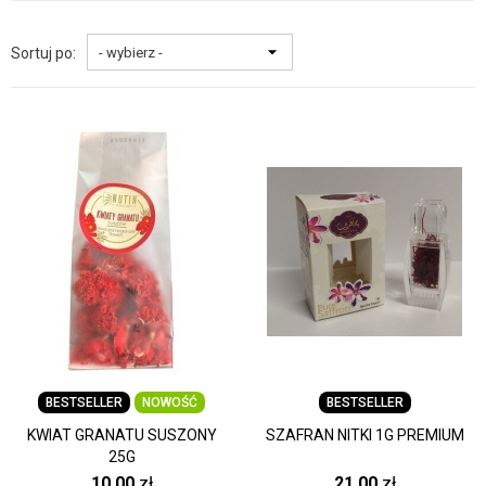
Sortuj po:
BESTSELLER
NOWOŚĆ
BESTSELLER
KWIAT GRANATU SUSZONY
SZAFRAN NITKI 1G PREMIUM
25G
10,00
zł
21,00
zł