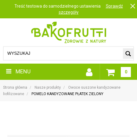
Treść testowa do samodzielnego ustawienia
Sprawdź
szczegóły
MENU
0
Strona główna
Nasze produkty
Owoce suszone kandyzowane
liofilizowane
POMELO KANDYZOWANE PŁATEK ZIELONY