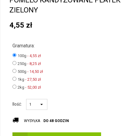
POMELO KANDYZOWANE PŁATEK
ZIELONY
4,55
zł
Gramatura:
100g
- 4,55
zł
250g
- 8,25
zł
500g
- 14,50
zł
1kg
- 27,50
zł
2kg
- 52,00
zł
Ilość:
WYSYŁKA
DO 48 GODZIN