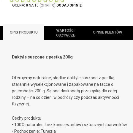
OCENA:
0
NA 10 (OPINII: 0)
DODAJ OPINIĘ
WARTOŚCI
OPIS PRODUKTU
OPINIE KLIENTÓW
ODŻYWCZE
Daktyle suszone z pestką 200g
Oferujemy naturalne, słodkie daktyle suszone z pestką,
starannie wyselekcjonowane i zapakowane na tacce o
pojemności 200 g. Są one doskonałą przekąską dla całej
rodziny – na co dzień, w podróży czy podczas aktywności
fizycznej.
Cechy produktu
• 100% naturalne, bez konserwantów i sztucznych barwników
• Pochodzenie: Tunezja