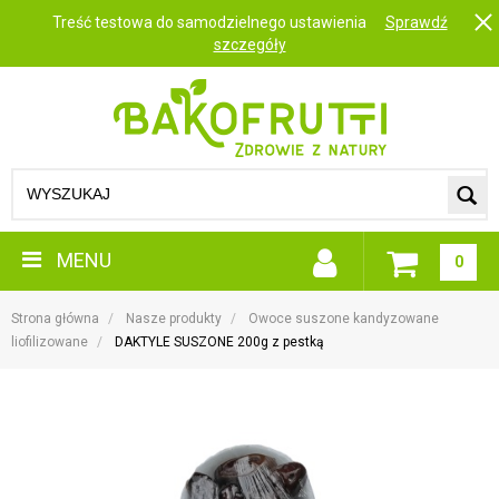
Treść testowa do samodzielnego ustawienia
Sprawdź
szczegóły
MENU
0
Strona główna
Nasze produkty
Owoce suszone kandyzowane
liofilizowane
DAKTYLE SUSZONE 200g z pestką