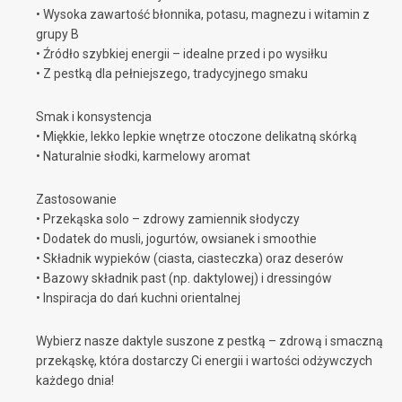
• Wysoka zawartość błonnika, potasu, magnezu i witamin z
grupy B
• Źródło szybkiej energii – idealne przed i po wysiłku
• Z pestką dla pełniejszego, tradycyjnego smaku
Smak i konsystencja
• Miękkie, lekko lepkie wnętrze otoczone delikatną skórką
• Naturalnie słodki, karmelowy aromat
Zastosowanie
• Przekąska solo – zdrowy zamiennik słodyczy
• Dodatek do musli, jogurtów, owsianek i smoothie
• Składnik wypieków (ciasta, ciasteczka) oraz deserów
• Bazowy składnik past (np. daktylowej) i dressingów
• Inspiracja do dań kuchni orientalnej
Wybierz nasze daktyle suszone z pestką – zdrową i smaczną
przekąskę, która dostarczy Ci energii i wartości odżywczych
każdego dnia!